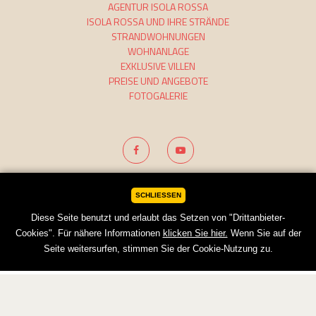
AGENTUR ISOLA ROSSA
ISOLA ROSSA UND IHRE STRÄNDE
STRANDWOHNUNGEN
WOHNANLAGE
EXKLUSIVE VILLEN
PREISE UND ANGEBOTE
FOTOGALERIE
Cookie
Credits
Unternehmensdaten
SCHLIESSEN
Diese Seite benutzt und erlaubt das Setzen von "Drittanbieter-
Cookies". Für nähere Informationen
klicken Sie hier.
Wenn Sie auf der
Seite weitersurfen, stimmen Sie der Cookie-Nutzung zu.
BUCHEN