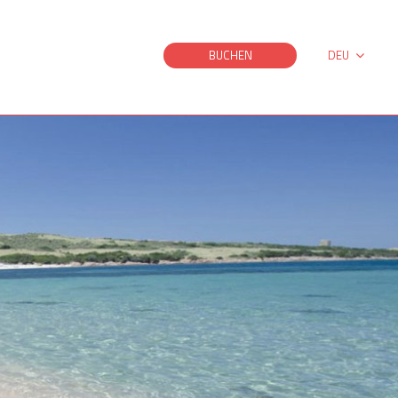
BUCHEN
DEU
ITA
ESP
ENG