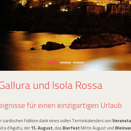
Gallura und Isola Rossa
ignisse für einen einzigartigen Urlaub
er sardischen Folklore dank eines vollen Terminkalenders von
Veransta
ita d'Agultu, der
15. August,
das
Bierfest
Mitte August und
Weinve