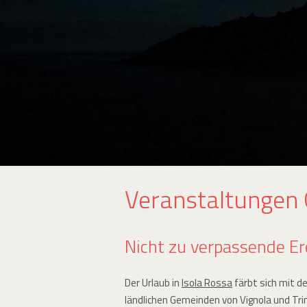
Veranstaltungen 
Nicht zu verpassende Ere
Der Urlaub in
Isola Rossa
färbt sich mit d
ländlichen Gemeinden von Vignola und Trin