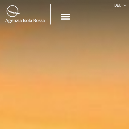
DEU
ITA
ESP
ENG