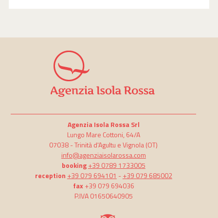
Agenzia Isola Rossa Srl
Lungo Mare Cottoni, 64/A
07038 -
Trinità d'Agultu e Vignola
(OT)
info@agenziaisolarossa.com
booking
+39 0789 1733005
reception
+39 079 694101
-
+39 079 685002
fax
+39 079 694036
P.IVA 01650640905