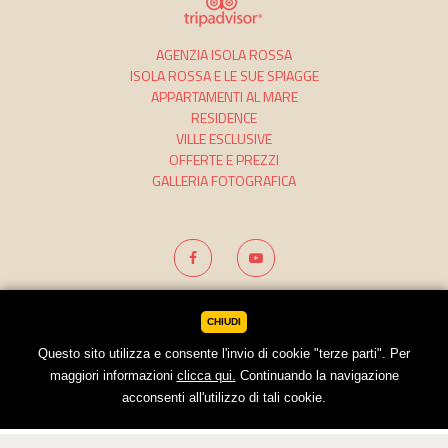
AGENZIA ISOLA ROSSA
ISOLA ROSSA E LE SUE SPIAGGE
APPARTAMENTI AL MARE
RESIDENCE
VILLE ESCLUSIVE
OFFERTE E PREZZI
GALLERIA FOTOGRAFICA
Credits
Dati societari
Cookies
CHIUDI
Questo sito utilizza e consente l'invio di cookie "terze parti". Per
maggiori informazioni
clicca qui.
Continuando la navigazione
acconsenti all'utilizzo di tali cookie.
BOOKING