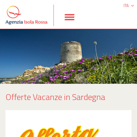
ITA
DEU
ESP
ENG
Offerte Vacanze in Sardegna