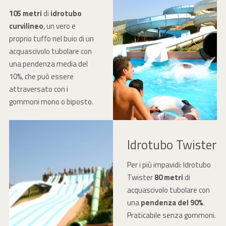
105 metri
di
idrotubo
curvilineo
, un vero e
proprio tuffo nel buio di un
acquascivolo tubolare con
una pendenza media del
10%, che può essere
attraversato con i
gommoni mono o biposto.
Idrotubo Twister
Per i più impavidi: Idrotubo
Twister
80 metri
di
acquascivolo tubolare con
una
pendenza del 90%
.
Praticabile senza gommoni.