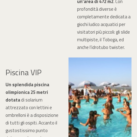
un’area di 472 m2
. Con
profondità diverse è
completamente dedicata a
giochi ludico acquatici per
visitatori più piccoli: gli slide
multipiste, il Toboga, ed
anche l’idrotubo twister.
Piscina VIP
Un splendida piscina
olimpionica
25 metri
dotata
di solarium
attrezzato con lettini e
ombrelloni è a disposizione
di tutti gli ospiti. Accanto il
gustostissimo punto