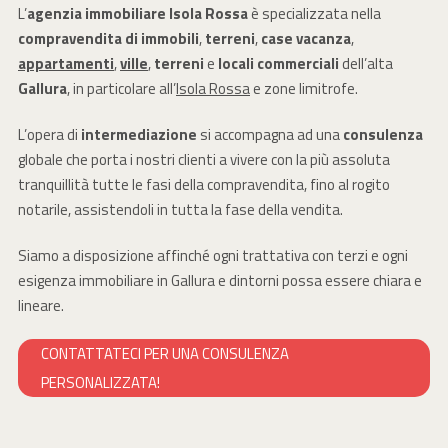
L’
agenzia immobiliare Isola Rossa
è specializzata nella
compravendita di immobili
,
terreni
,
case vacanza
,
appartamenti
,
ville
,
terreni
e
locali
commerciali
dell’alta
Gallura
, in particolare all’
Isola Rossa
e zone limitrofe.
L’opera di
intermediazione
si accompagna ad una
consulenza
globale che porta i nostri clienti a vivere con la più assoluta
tranquillità tutte le fasi della compravendita, fino al rogito
notarile, assistendoli in tutta la fase della vendita.
Siamo a disposizione affinché ogni trattativa con terzi e ogni
esigenza immobiliare in Gallura e dintorni possa essere chiara e
lineare.
CONTATTATECI PER UNA CONSULENZA
PERSONALIZZATA!