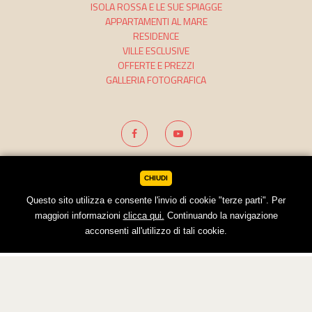
ISOLA ROSSA E LE SUE SPIAGGE
APPARTAMENTI AL MARE
RESIDENCE
VILLE ESCLUSIVE
OFFERTE E PREZZI
GALLERIA FOTOGRAFICA
Credits
Dati societari
Cookies
CHIUDI
Questo sito utilizza e consente l'invio di cookie "terze parti". Per
maggiori informazioni
clicca qui.
Continuando la navigazione
acconsenti all'utilizzo di tali cookie.
BOOKING