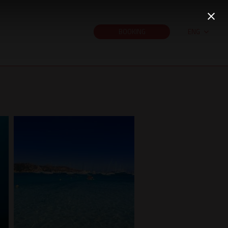
BOOKING
ENG
ITA
DEU
ESP