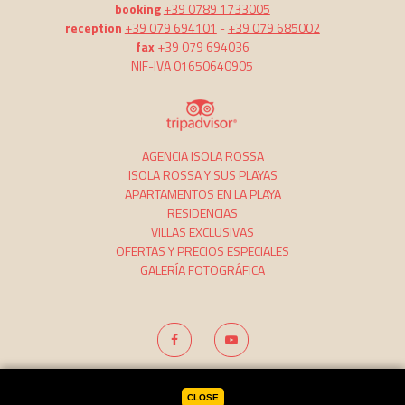
booking
+39 0789 1733005
reception
+39 079 694101
-
+39 079 685002
fax
+39 079 694036
NIF-IVA 01650640905
AGENCIA ISOLA ROSSA
ISOLA ROSSA Y SUS PLAYAS
APARTAMENTOS EN LA PLAYA
RESIDENCIAS
VILLAS EXCLUSIVAS
OFERTAS Y PRECIOS ESPECIALES
GALERÍA FOTOGRÁFICA
Créditos
Información corporativa
Cookies
CLOSE