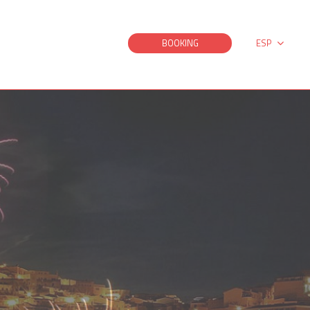
BOOKING
ESP
ITA
DEU
ENG