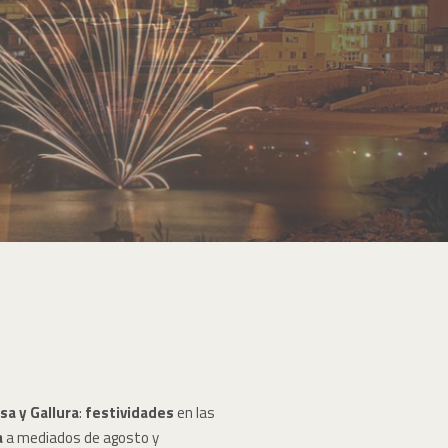
sa y Gallura
:
festividades
en las
a
a mediados de agosto y