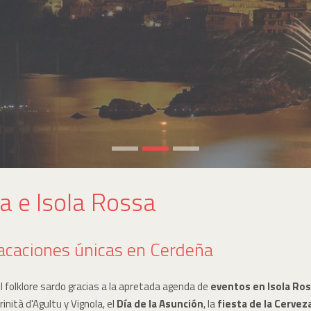
a e Isola Rossa
vacaciones únicas en Cerdeña
l folklore sardo gracias a la apretada agenda de
eventos en Isola Ros
nità d'Agultu y Vignola, el
Día de la Asunción
, la
fiesta de la Cervez